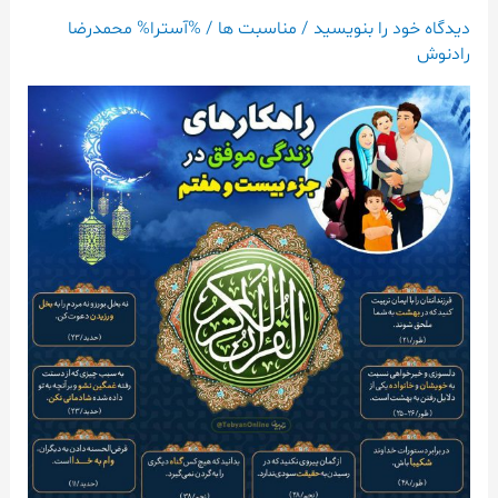
زندگی
دیدگاه‌ خود را بنویسید
/
مناسبت ها
/ %آسترا%
محمدرضا
موفق
رادنوش
۲۷