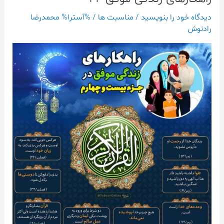
زندگی
دیدگاه‌ خود را بنویسید
/
مناسبت ها
/ %آسترا%
محمدرضا
موفق
رادنوش
۲۴