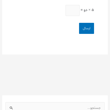
5 × دو =
ج