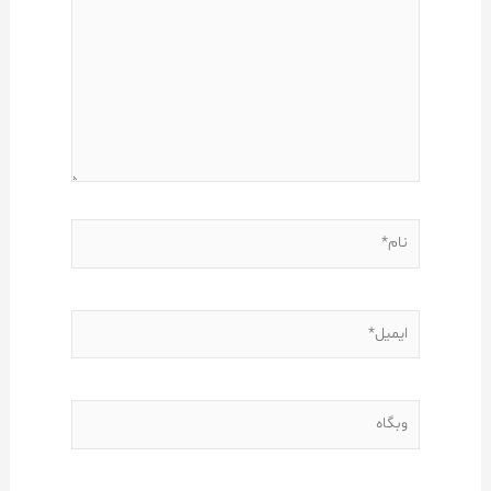
بنویسید…
نام*
ایمیل*
وبگاه