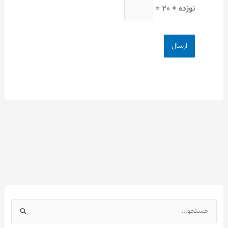
نوزده + 20 =
ج
س