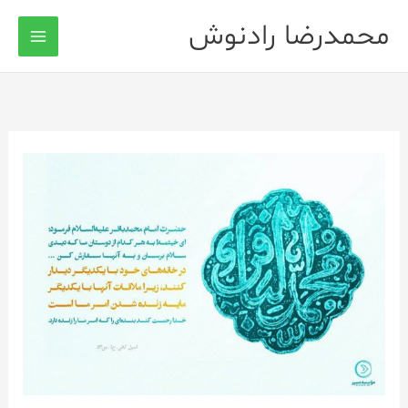
رش
محمدرضا رادنوش
ه
حتوا